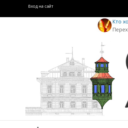
Вход на сайт
Кто х
Перех