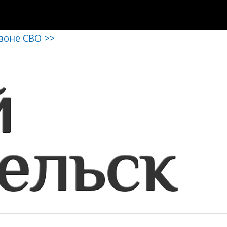
 зоне СВО >>