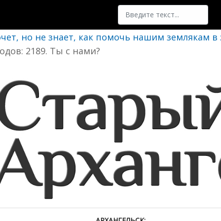
Поиск
очет, но не знает, как помочь нашим землякам в
одов: 2189. Ты с нами?
АРХАНГЕЛЬСК: