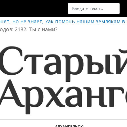
Поиск
очет, но не знает, как помочь нашим землякам в
одов: 2182. Ты с нами?
АРХАНГЕЛЬСК: