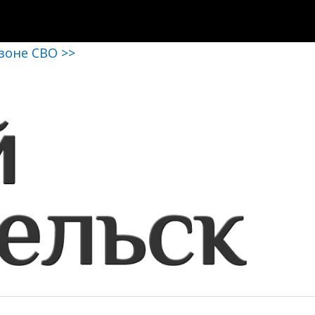
 зоне СВО >>