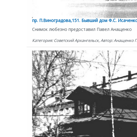
пр. П.Виноградова,151. Бывший дом Ф.С. Исаченко
Снимок любезно предоставил Павел Анащенко
Категория: Советский Архангельск, Автор: Анащенко Па