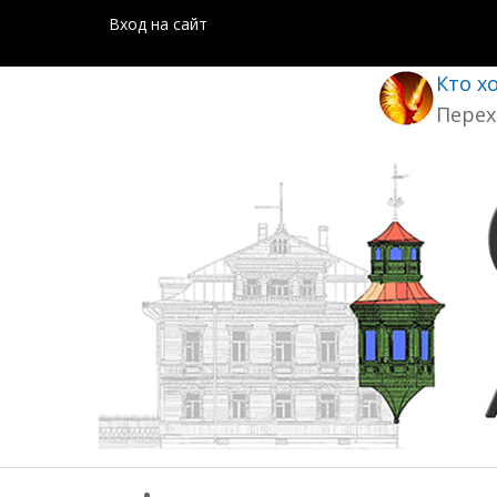
Вход на сайт
Кто х
Перех