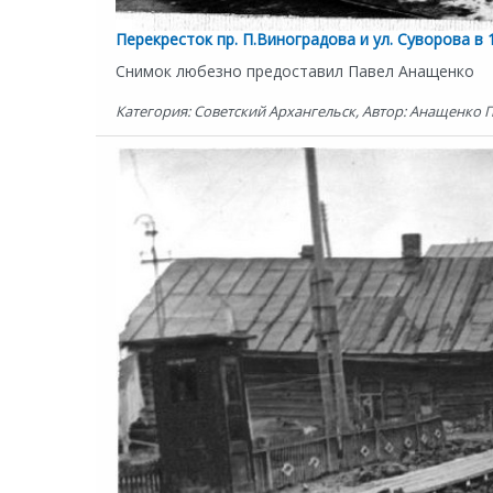
Перекресток пр. П.Виноградова и ул. Суворова в 
Снимок любезно предоставил Павел Анащенко
Категория: Советский Архангельск, Автор: Анащенко Па