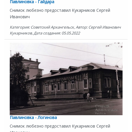
Павлиновка - Гайдара
Снимок любезно предоставил Кукарников Сергей
Иванович
Категория: Советский Архангельск, Автор: Сергей Иванович
Кукарников, Дата создания: 05.05.2022
Павлиновка - Логинова
Снимок любезно предоставил Кукарников Сергей