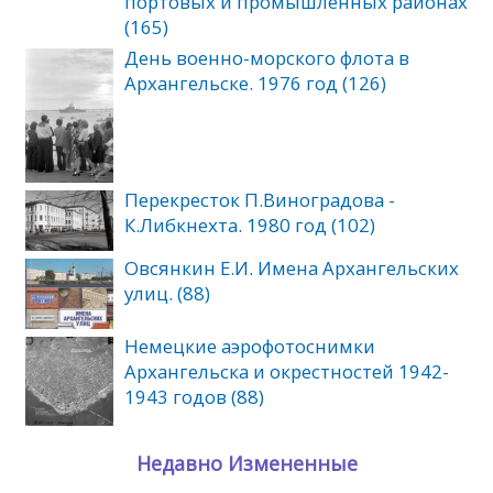
портовых и промышленных районах
(165)
День военно-морского флота в
Архангельске. 1976 год (126)
Перекресток П.Виноградова -
К.Либкнехта. 1980 год (102)
Овсянкин Е.И. Имена Архангельских
улиц. (88)
Немецкие аэрофотоснимки
Архангельска и окрестностей 1942-
1943 годов (88)
Недавно Измененные