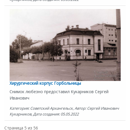
Хирургический корпус Горбольницы
Снимок любезно предоставил Кукарников Сергей
Иванович
Категория: Советский Архангельск, Автор: Сергей Иванович
Кукарников, Дата создания: 05.05.2022
Страница 5 из 56