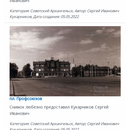
Иванович
Категория: Советский Архангельск, Автор: Сергей Иванович
Кукарников, Дата создания: 05.05.2022
пл. Профсоюзов
Снимок любезно предоставил Кукарников Сергей
Иванович
Категория: Советский Архангельск, Автор: Сергей Иванович
Кукарников, Дата создания: 05.05.2022