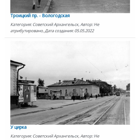
Троицкий пр. - Вологодская
Категория: Советский Архангельск, Автор: Не
атрибутировано, Дата создания: 05.05.2022
У цирка
Категория: Советский Архангельск, Автор: Не