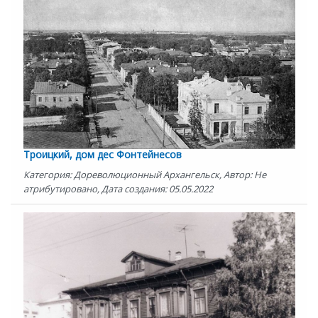
Троицкий, дом дес Фонтейнесов
Категория: Дореволюционный Архангельск, Автор: Не
атрибутировано, Дата создания: 05.05.2022