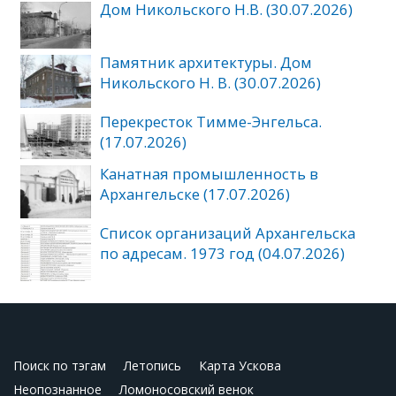
Дом Никольского Н.В. (30.07.2026)
Памятник архитектуры. Дом
Никольского Н. В. (30.07.2026)
Перекресток Тимме-Энгельса.
(17.07.2026)
Канатная промышленность в
Архангельске (17.07.2026)
Список организаций Архангельска
по адресам. 1973 год (04.07.2026)
Поиск по тэгам
Летопись
Карта Ускова
Неопознанное
Ломоносовский венок