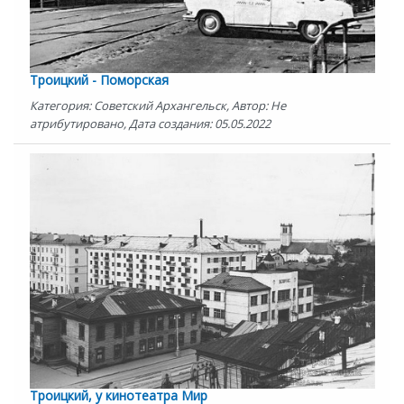
Троицкий - Поморская
Категория: Советский Архангельск, Автор: Не
атрибутировано, Дата создания: 05.05.2022
Троицкий, у кинотеатра Мир