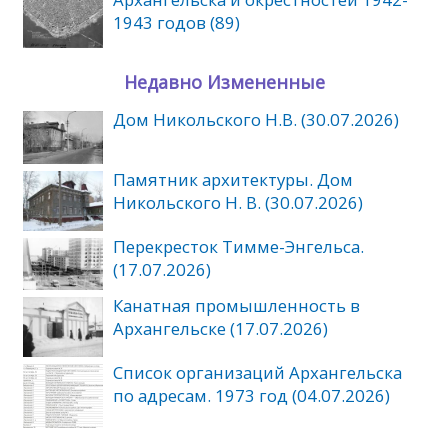
1943 годов (89)
Недавно Измененные
Дом Никольского Н.В. (30.07.2026)
Памятник архитектуры. Дом
Никольского Н. В. (30.07.2026)
Перекресток Тимме-Энгельса.
(17.07.2026)
Канатная промышленность в
Архангельске (17.07.2026)
Список организаций Архангельска
по адресам. 1973 год (04.07.2026)