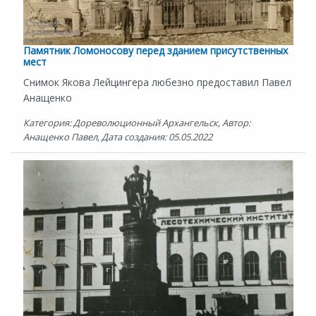
Памятник Ломоносову перед зданием присутственных
мест
Снимок Якова Лейцингера любезно предоставил Павел
Анащенко
Категория: Дореволюционный Архангельск, Автор:
Анащенко Павел, Дата создания: 05.05.2022