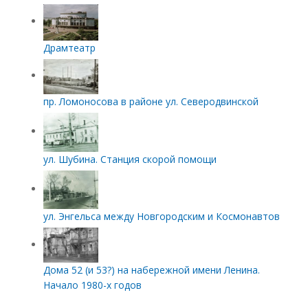
Драмтеатр
пр. Ломоносова в районе ул. Северодвинской
ул. Шубина. Станция скорой помощи
ул. Энгельса между Новгородским и Космонавтов
Дома 52 (и 53?) на набережной имени Ленина.
Начало 1980-х годов