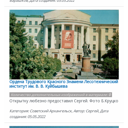
Барашков, Дата создания: 05.05.2022
Ордена Трудового Красного Знамени Лесотехнический
институт им. В. В. Куйбышева
Количество дополнительных изображений в материале:
0
Открытку любезно предоставил Сергей. Фото Б.Круцко
Категория: Советский Архангельск, Автор: Сергей, Дата
создания: 05.05.2022