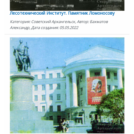
Лесотехнический Институт. Памятник Ломоносову
Категория: Советский Архангельск, Автор: Бахматов
Александр, Дата создания: 05.05.2022