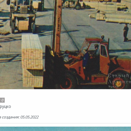
:
0
руцко
 создания: 05.05.2022