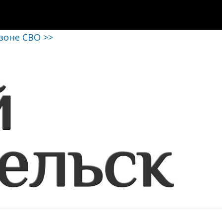
 зоне СВО >>