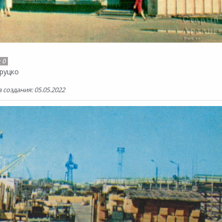
:
0
руцко
 создания: 05.05.2022