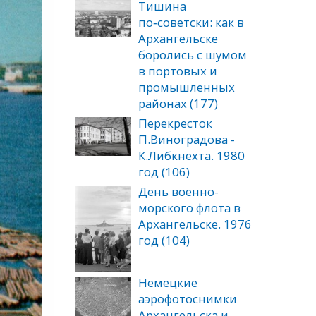
Тишина
по‑советски: как в
Архангельске
боролись с шумом
в портовых и
промышленных
районах (177)
Перекресток
П.Виноградова -
К.Либкнехта. 1980
год (106)
День военно-
морского флота в
Архангельске. 1976
год (104)
Немецкие
аэрофотоснимки
Архангельска и