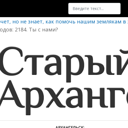
Поиск
очет, но не знает, как помочь нашим землякам в
одов: 2184. Ты с нами?
АРХАНГЕЛЬСК: