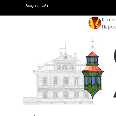
Вход на сайт
Кто х
Перех