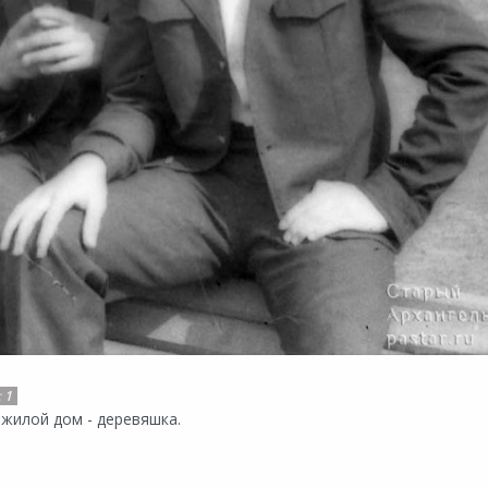
:
1
жилой дом - деревяшка.