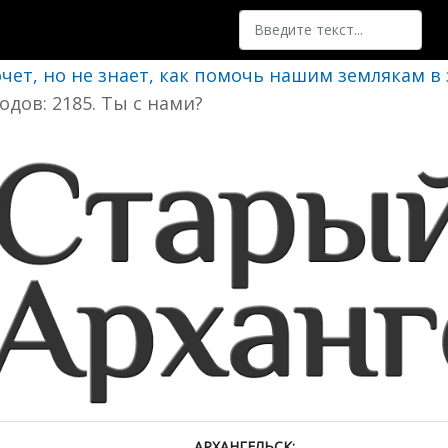
Поиск
очет, но не знает, как помочь нашим землякам в
одов: 2185. Ты с нами?
АРХАНГЕЛЬСК: