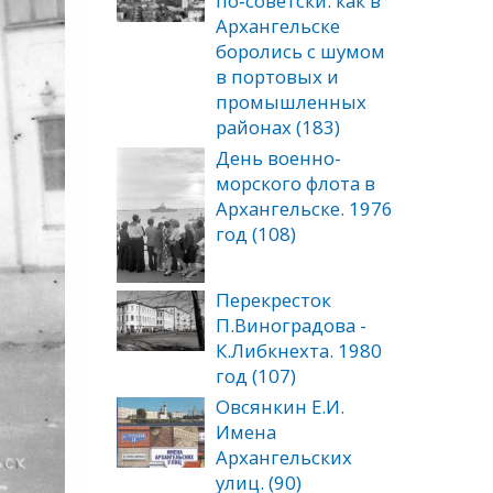
по‑советски: как в
Архангельске
боролись с шумом
в портовых и
промышленных
районах (183)
День военно-
морского флота в
Архангельске. 1976
год (108)
Перекресток
П.Виноградова -
К.Либкнехта. 1980
год (107)
Овсянкин Е.И.
Имена
Архангельских
улиц. (90)