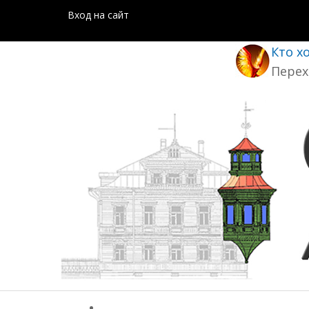
Вход на сайт
Кто х
Перех