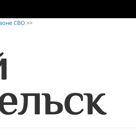
 зоне СВО >>