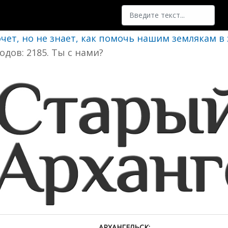
Поиск
очет, но не знает, как помочь нашим землякам в
одов: 2185. Ты с нами?
АРХАНГЕЛЬСК: