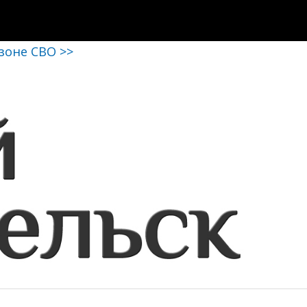
 зоне СВО >>