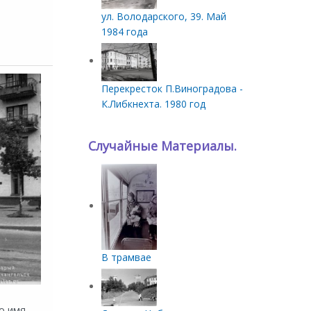
ул. Володарского, 39. Май
1984 года
Перекресток П.Виноградова -
К.Либкнехта. 1980 год
Случайные Материалы.
В трамвае
о имя.