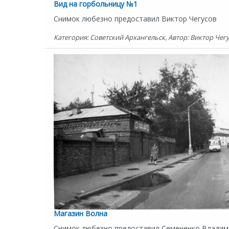
Вид на горбольницу №1
Снимок любезно предоставил Виктор Чегусов
Категория: Советский Архангельск, Автор: Виктор Чегус
Магазин Волна
Снимок любезно предоставил Семененко Владими