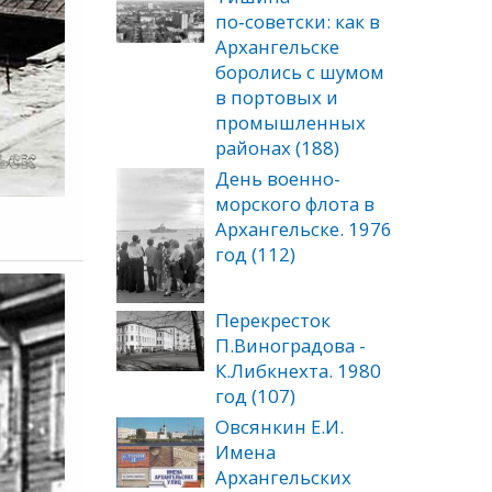
по‑советски: как в
Архангельске
боролись с шумом
в портовых и
промышленных
районах (188)
День военно-
морского флота в
Архангельске. 1976
год (112)
Перекресток
П.Виноградова -
К.Либкнехта. 1980
год (107)
Овсянкин Е.И.
Имена
Архангельских