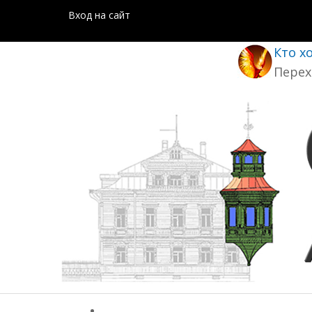
Вход на сайт
Кто х
Перех