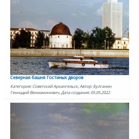
Северная башня Гостиных дворов
Категория: Советский Архангельск, Автор: Булганин
Геннадий Вениаминович, Дата создания: 05.05.2022