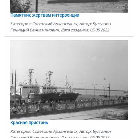
Памятник жертвам интервенции
Категория: Советский Архангельск, Автор: Булганин
Геннадий Вениаминович, Дата создания: 05.05.2022
Красная пристань
Категория: Советский Архангельск, Автор: Булганин
Геннадий Вениаминович, Дата создания: 05.05.2022