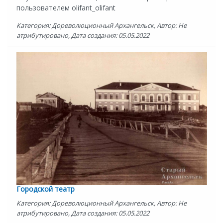
пользователем olifant_olifant
Категория: Дореволюционный Архангельск, Автор: Не
атрибутировано, Дата создания: 05.05.2022
Городской театр
Категория: Дореволюционный Архангельск, Автор: Не
атрибутировано, Дата создания: 05.05.2022