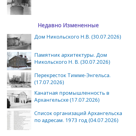
Недавно Измененные
Дом Никольского Н.В. (30.07.2026)
Памятник архитектуры. Дом
Никольского Н. В. (30.07.2026)
Перекресток Тимме-Энгельса.
(17.07.2026)
Канатная промышленность в
Архангельске (17.07.2026)
Список организаций Архангельска
по адресам. 1973 год (04.07.2026)