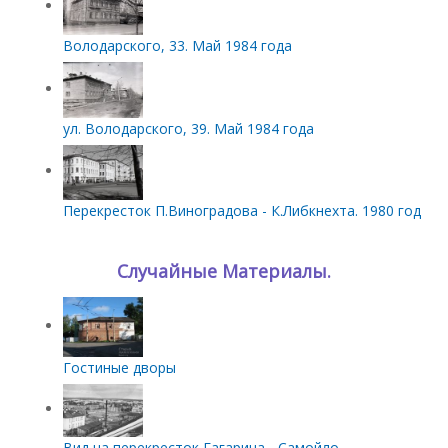
Володарского, 33. Май 1984 года
ул. Володарского, 39. Май 1984 года
Перекресток П.Виноградова - К.Либкнехта. 1980 год
Случайные Материалы.
Гостиные дворы
Вид на перекресток Гагарина - Самойло