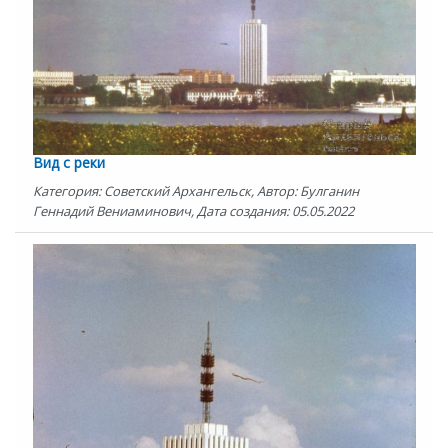
Вид с реки
Категория: Советский Архангельск, Автор: Булганин
Геннадий Вениаминович, Дата создания: 05.05.2022