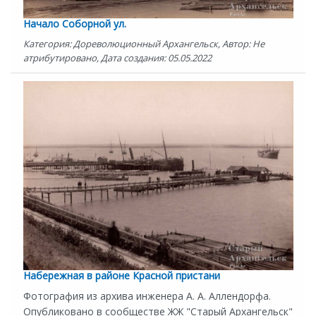
Начало Соборной ул.
Категория: Дореволюционный Архангельск, Автор: Не
атрибутировано, Дата создания: 05.05.2022
Набережная в районе Красной пристани
Фотография из архива инженера А. А. Аллендорфа.
Опубликовано в сообществе ЖЖ "Старый Архангельск"