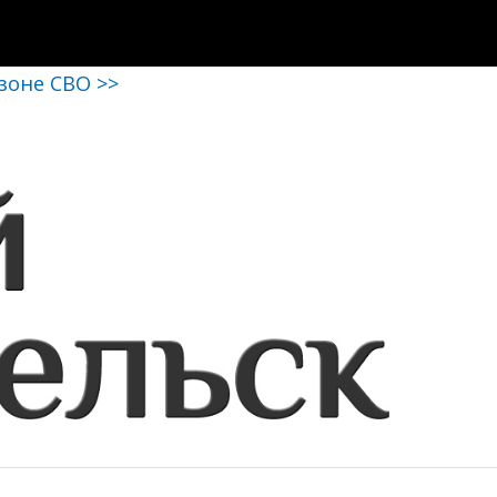
 зоне СВО >>