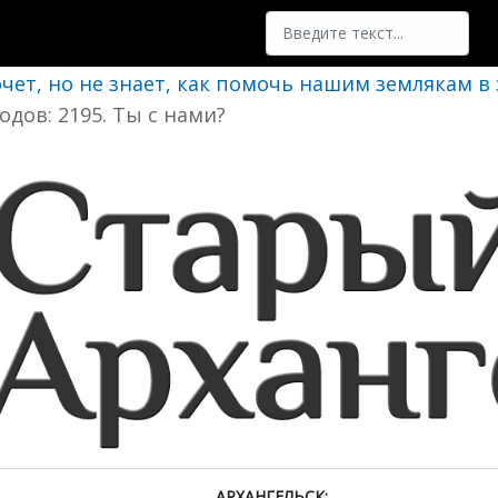
Поиск
очет, но не знает, как помочь нашим землякам в
одов: 2195. Ты с нами?
АРХАНГЕЛЬСК: