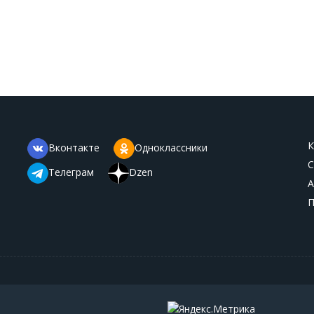
К
Вконтакте
Одноклассники
С
Телеграм
Dzen
А
П