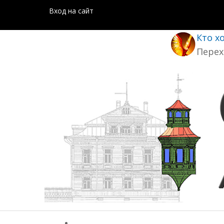
Вход на сайт
Кто х
Перех