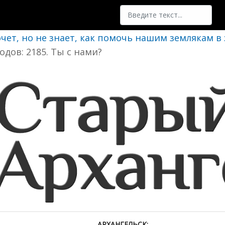
Поиск
очет, но не знает, как помочь нашим землякам в
одов: 2185. Ты с нами?
АРХАНГЕЛЬСК: