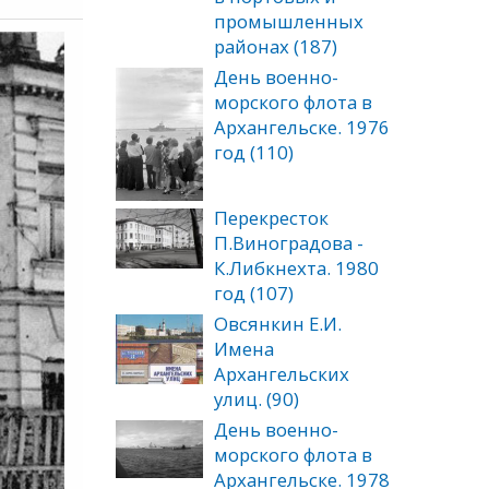
промышленных
районах (187)
День военно-
морского флота в
Архангельске. 1976
год (110)
Перекресток
П.Виноградова -
К.Либкнехта. 1980
год (107)
Овсянкин Е.И.
Имена
Архангельских
улиц. (90)
День военно-
морского флота в
Архангельске. 1978