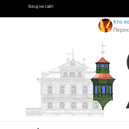
Вход на сайт
Кто х
Перех