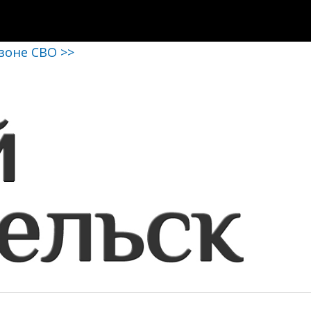
 зоне СВО >>