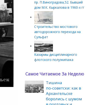
пр. П.Виноградова,52. Бывший
дом М.К. Кыркалова в 1960-х гг
Строительство мостового
автодорожного перехода на
Сульфат
Казармы дисциплинарного
флотского полуэкипажа
Самое Читаемое За Неделю
Тишина
по‑советски: как в
Архангельске
боролись с шумом
в портовых и