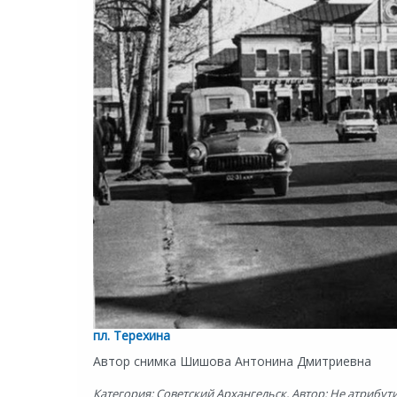
пл. Терехина
Автор снимка Шишова Антонина Дмитриевна
Категория: Советский Архангельск, Автор: Не атрибути