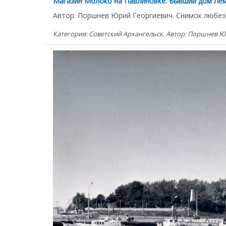
Магазин Молоко на Павлиновке. Бывший дом Лем
Автор: Поршнев Юрий Георгиевич. Снимок любез
Категория: Советский Архангельск, Автор: Поршнев Юр