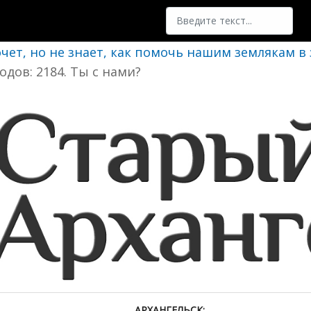
Поиск
очет, но не знает, как помочь нашим землякам в
одов: 2184. Ты с нами?
АРХАНГЕЛЬСК: