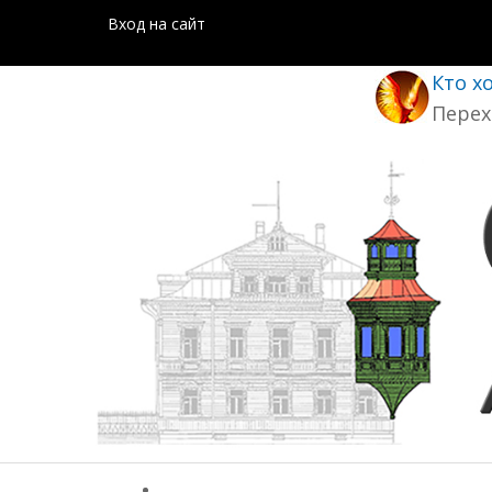
Вход на сайт
Кто х
Перех