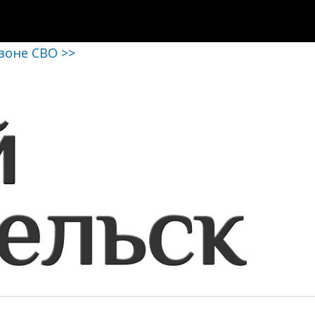
 зоне СВО >>