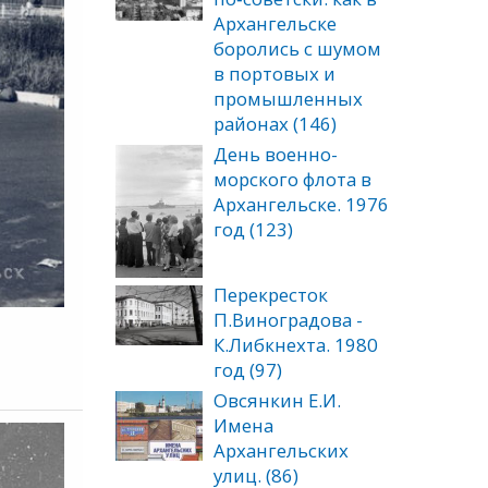
Архангельске
боролись с шумом
в портовых и
промышленных
районах (146)
День военно-
морского флота в
Архангельске. 1976
год (123)
Перекресток
П.Виноградова -
К.Либкнехта. 1980
год (97)
Овсянкин Е.И.
Имена
Архангельских
улиц. (86)