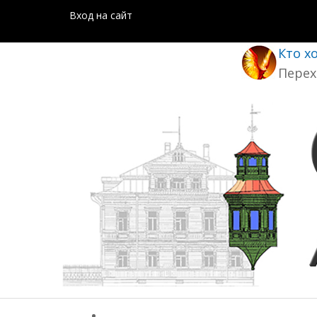
Вход на сайт
Кто х
Перех