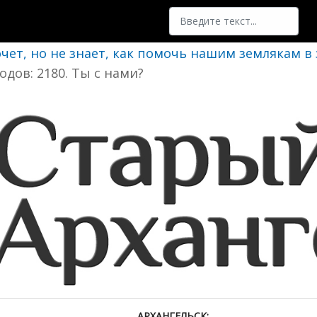
Поиск
очет, но не знает, как помочь нашим землякам в
одов: 2180. Ты с нами?
АРХАНГЕЛЬСК: