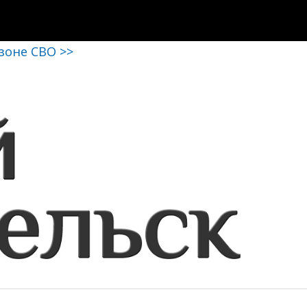
 зоне СВО >>