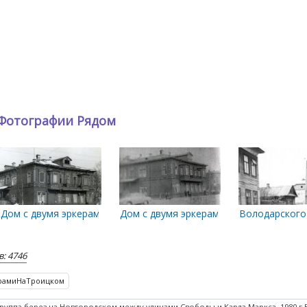
Фотографии Рядом
го
вший дом А.П. Починковой. Фото Байдуш. 1974 г.
Дом с двумя эркерами на П.Виноградова
Дом с двумя эркерами
Володарского 
: 4746
рамиНаТроицком
руппа берез на Новгородском между улицами Свободы и Карла Маркса. 1980 г