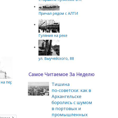
Причал рядом с АЛТИ
Гуляния на реке
ул. Выучейского, 88
Самое Читаемое За Неделю
на пересечении с П.Виноградова. Конец 50-х начало 60-х
Тишина
по‑советски: как в
Архангельске
боролись с шумом
в портовых и
промышленных
Вперед