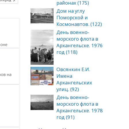
районах (175)
Дом на углу
Поморской и
Космонавтов. (122)
День военно-
морского флота в
роне
Архангельске. 1976
год (118)
Овсянкин Е.И.
ров на
Имена
Архангельских
улиц. (92)
День военно-
морского флота в
Архангельске. 1978
год (91)