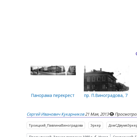
Панорама перекрестка Павлиновки и Володарско
пр. П.Виноградова, 7. Бы
Сергей Иванович Кукарников
21 Мая, 2013
Просмотров
Троицкий_ПавлинаВиноградова
Эркер
ДомСДвумяЭрке
Предыдущий: Здание таможни 1980 г
Назад
Следующий: Г