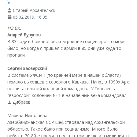
#
Старый Архангельск
05.02.2019, 16:35
ИЗ ВК:
Андрей Бурунов
В 83 году в Ломоносовском районе горцев просто море
было, но когда я пришел с армии в 85 они уже куда то
пропали.
Сергей Заозерский
В системе УФСИН (по крайней мере в нашей области)
немало выходцев с северного Кавказа. Напр., в 1990х Арх.
воспитательной колонией командовал У.Типсаев, а
"взрослой" колонией № 1 в начале нын.века командовал
Ш.Дибраев.
Марина Николаева
Азербайджанская ССР шефствовала над Архангельской
областью. Такое было при социализме. Много было
ребят в 70-80-е время оттуда, в том числе и в милиции, в