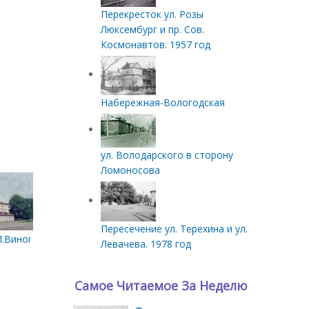
Перекресток ул. Розы
Люксембург и пр. Сов.
Космонавтов. 1957 год
Набережная-Вологодская
ул. Володарского в сторону
Ломоносова
Пересечение ул. Терехина и ул.
одовольственным магазином 'Волна' по проспекту П. Виноградо
.Виноградова и Суворова. 1996 год
Левачева. 1978 год
Самое Читаемое За Неделю