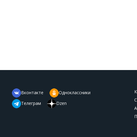
К
Вконтакте
Одноклассники
С
Телеграм
Dzen
А
П