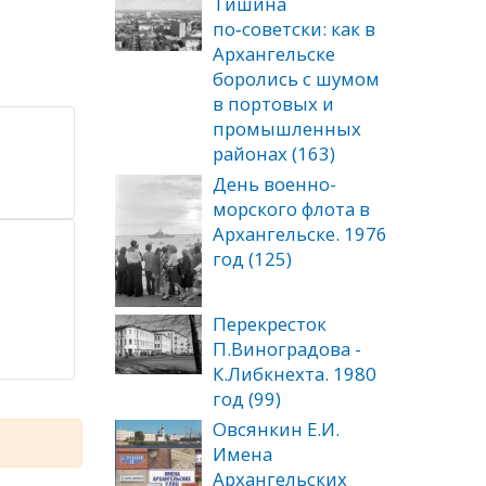
Тишина
по‑советски: как в
Архангельске
боролись с шумом
в портовых и
промышленных
районах (163)
День военно-
морского флота в
Архангельске. 1976
год (125)
Перекресток
П.Виноградова -
К.Либкнехта. 1980
год (99)
Овсянкин Е.И.
Имена
Архангельских