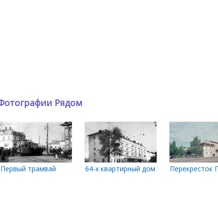
Фотографии Рядом
с балкона 5 этажа магазина 'Волна'. 1965 год
Первый трамвай
64-х квартирный дом со встроенным пр
Перекресток П