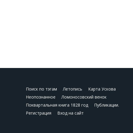
Поиск по тэгам
Летопись
Карта Ускова
Неопознанное
Ломоносовский венок
Поквартальная книга 1828 год
Публикации.
Регистрация
Вход на сайт