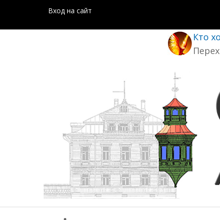
Вход на сайт
Кто х
Перех