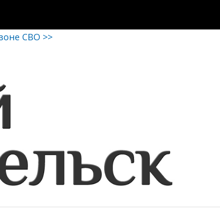
 зоне СВО >>