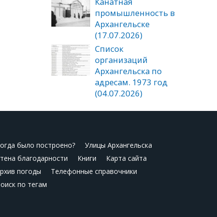
Канатная
промышленность в
Архангельске
(17.07.2026)
Список
организаций
Архангельска по
адресам. 1973 год
(04.07.2026)
огда было построено?
Улицы Архангельска
тена благодарности
Книги
Карта сайта
рхив погоды
Телефонные справочники
оиск по тегам