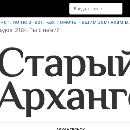
Поиск
очет, но не знает, как помочь нашим землякам в
одов: 2184. Ты с нами?
АРХАНГЕЛЬСК: