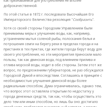
как признаваемой для употребления не вполне
доброкачественной.
По этой статье в 1872 г. последовала Высочайшая Его
Императорского Величества резолюция "
Сообразить
".
Хотя со своей стороны Городским Управлением были
принимаемы меры к улучшению воды, как, например,
устранением мытья соленой рыбы, полоскания белья и
потрошения семги на берегу реки в пределах города и на
пристанях в тех пунктах, где жители города берут воду для
своего употребления, но эти мероприятия приносили мало
пользы, так как двинская вода, под влиянием прилива и
отлива морской воды, ходит в обе стороны. Затем этот же
вопрос, по предложениям губернаторов, не раз обсуждался
Городской Думой и впоследствии. Соглашаясь в принципе с
необходимостью улучшения двинской воды более
радикальным способом, Дума ограничивалась, однако тем,
что вопрос этот оставляла открытым по недостатку у
города денежных средств, так как, чтобы осуществить это
дело тем или иным способом, но лишь бы оно достигало
своей цели, требовался значительный капитал, а между