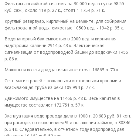
Фильтры английской системы на 30.000 вед. в сутки 98.55
куб. саж., около 119 р. 27 к., стоят 1 1754 р. 71 к.
Круглый резервуар, кирпичный на цементе, для собирания
фильтрованной воды, емкостью 10500 вед. - 1942 р. 95 к.
Водонапорный бак емкостью в 2000 вед. и кирпичная
надстройка каланчи 2914 р. 43 к. Электрическая
сигнализация от водопроводной башни до водокачки 1455
р. 86 к.
Машины и котлы двадцатисильные стоят 16865 р. 70 к.
Сеть магистралей с пожарными и створными кранами и
всасывающая труба из реки 109.994 р. 77 к.
Движимого имущества на 11466 р. 48 к. Весь капитал в
имуществе составляет 172.751 р. 57 к.
Эксплуатация водопровода дала в 1908 г. 20.683 руб. 81 коп.
при расходе, со включением % и погашения займов, в 30846
р. 34 к. Следовательно, в отчетном году водопровод дал
убыток в 10.162 руб. 53 коп.