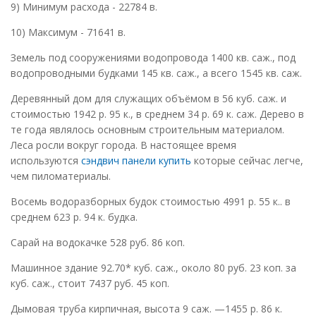
9) Минимум расхода - 22784 в.
10) Максимум - 71641 в.
Земель под сооружениями водопровода 1400 кв. саж., под
водопроводными будками 145 кв. саж., а всего 1545 кв. саж.
Деревянный дом для служащих объёмом в 56 куб. саж. и
стоимостью 1942 р. 95 к., в среднем 34 р. 69 к. саж. Дерево в
те года являлось основным строительным материалом.
Леса росли вокруг города. В настоящее время
используются
сэндвич панели купить
которые сейчас легче,
чем пиломатериалы.
Восемь водоразборных будок стоимостью 4991 р. 55 к.. в
среднем 623 р. 94 к. будка.
Сарай на водокачке 528 руб. 86 коп.
Машинное здание 92.70* куб. саж., около 80 руб. 23 коп. за
куб. саж., стоит 7437 руб. 45 коп.
Дымовая труба кирпичная, высота 9 саж. —1455 р. 86 к.